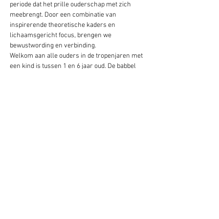
periode dat het prille ouderschap met zich 
meebrengt. Door een combinatie van 
inspirerende theoretische kaders en 
lichaamsgericht focus, brengen we 
bewustwording en verbinding. 
Welkom aan alle ouders in de tropenjaren met 
een kind is tussen 1 en 6 jaar oud. De babbel 
zelf is zonder kinderen erbij. 
Deel dit evenement
LISSA VERHEYDE
N & ELKE COPPENS &
IRIN DE VLIEGERE